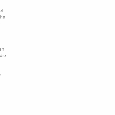
el
che
0
en
die
n