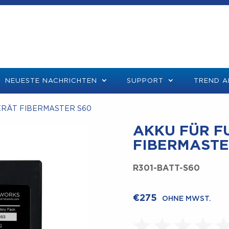
NEUESTE NACHRICHTEN
SUPPORT
TREND A
RÄT FIBERMASTER S60
AKKU FÜR FU
IBERMASTER
R301-BATT-S60
€
275
OHNE MWST.