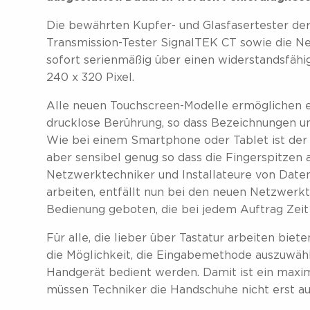
Die bewährten Kupfer- und Glasfasertester der
Transmission-Tester SignalTEK CT sowie die N
sofort serienmäßig über einen widerstandsfähi
240 x 320 Pixel.
Alle neuen Touchscreen-Modelle ermöglichen e
drucklose Berührung, so dass Bezeichnungen un
Wie bei einem Smartphone oder Tablet ist der k
aber sensibel genug so dass die Fingerspitzen 
Netzwerktechniker und Installateure von Date
arbeiten, entfällt nun bei den neuen Netzwerkte
Bedienung geboten, die bei jedem Auftrag Zeit s
Für alle, die lieber über Tastatur arbeiten bi
die Möglichkeit, die Eingabemethode auszuwäh
Handgerät bedient werden. Damit ist ein maxi
müssen Techniker die Handschuhe nicht erst au