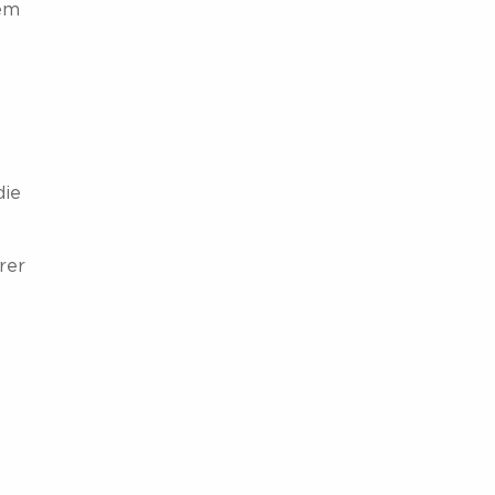
dem
die
rer