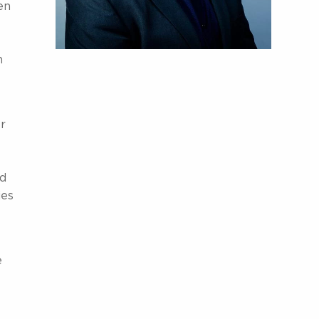
en
h
r
nd
ies
e