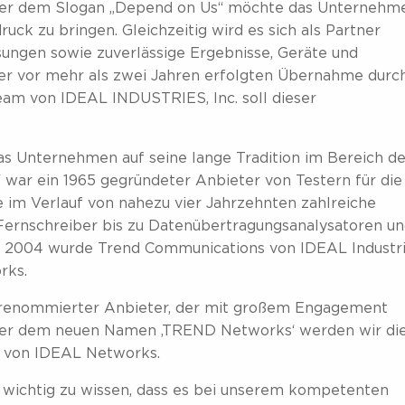
er dem Slogan „Depend on Us“ möchte das Unternehm
ruck zu bringen. Gleichzeitig wird es sich als Partner
sungen sowie zuverlässige Ergebnisse, Geräte und
der vor mehr als zwei Jahren erfolgten Übernahme durc
am von IDEAL INDUSTRIES, Inc. soll dieser
 Unternehmen auf seine lange Tradition im Bereich de
 war ein 1965 gegründeter Anbieter von Testern für die
im Verlauf von nahezu vier Jahrzehnten zahlreiche
 Fernschreiber bis zu Datenübertragungsanalysatoren u
t. 2004 wurde Trend Communications von IDEAL Industr
rks.
 renommierter Anbieter, der mit großem Engagement
ter dem neuen Namen ‚TREND Networks‘ werden wir di
EO von IDEAL Networks.
r wichtig zu wissen, dass es bei unserem kompetenten