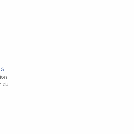
0G
ion
t du