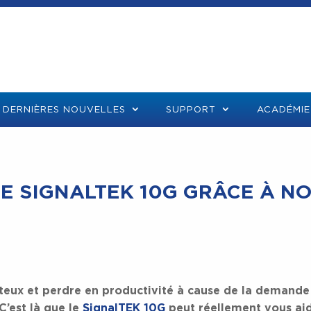
DERNIÈRES NOUVELLES
SUPPORT
ACADÉMIE
E SIGNALTEK 10G GRÂCE À N
teux et perdre en productivité à cause de la demande
’est là que le
SignalTEK 10G
peut réellement vous aid