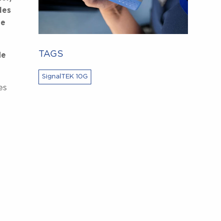
les
te
TAGS
de
SignalTEK 10G
es