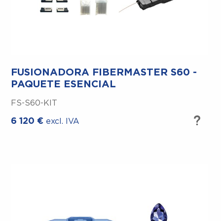
Reparaciones Gratuitas –
FUSIONADORA FIBERMASTER S60 -
PAQUETE ESENCIAL
Unidad de Préstamo Gratuita Durante
Reparaciones y Mantenimiento –
FS-S60-KIT
6 120
€
excl. IVA
Servicio Anual Gratuito –
Capacitación en Línea Gratuita y Soporte
Técnico –
Envío Gratuito –
Piezas de Desgaste Reemplazables
Gratuitas –