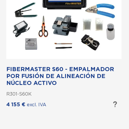
Optimizado para –
Tiempo de fusión rápido –
Aumento y resolución –
Pantalla táctil –
Tiempo de calentamiento –
Capacidad de la batería –
FIBERMASTER S60 - EMPALMADOR
Almacenamiento de datos –
POR FUSIÓN DE ALINEACIÓN DE
NÚCLEO ACTIVO
R301-S60K
4 155
€
excl. IVA