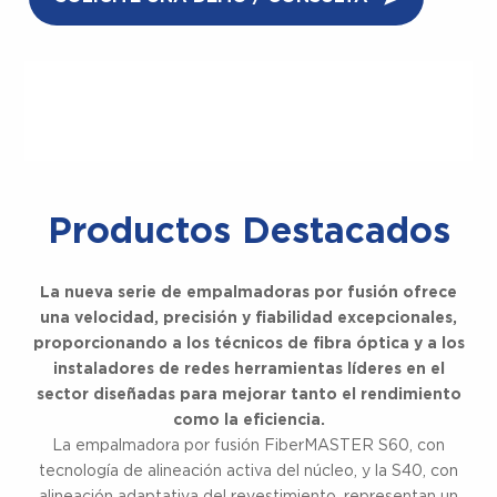
Experimente un empalme de fusión rápido
y preciso con soporte confiable,
respaldado por una garantía de 3 años.
Productos Destacados
La nueva serie de empalmadoras por fusión ofrece
una velocidad, precisión y fiabilidad excepcionales,
proporcionando a los técnicos de fibra óptica y a los
instaladores de redes herramientas líderes en el
sector diseñadas para mejorar tanto el rendimiento
como la eficiencia.
La empalmadora por fusión FiberMASTER S60, con
tecnología de alineación activa del núcleo, y la S40, con
alineación adaptativa del revestimiento, representan un