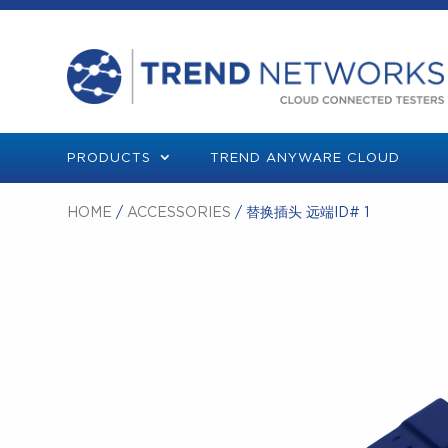
PRODUCTS
TREND ANYWARE CLOUD
HOME
/
ACCESSORIES
/ 替换插头 远端ID# 1